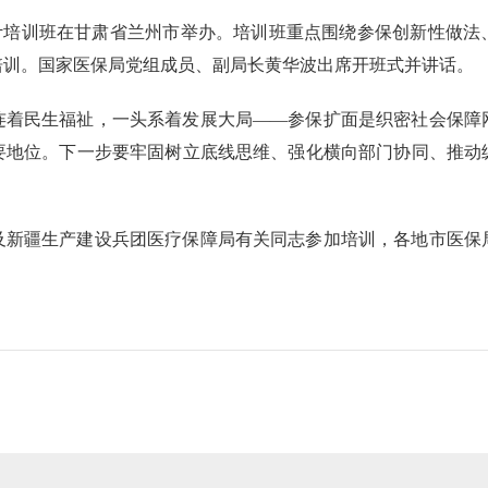
参保和统计培训班在甘肃省兰州市举办。培训班重点围绕参保创新性
培训。国家医保局党组成员、副局长黄华波出席开班式并讲话。
连着民生福祉，一头系着发展大局——参保扩面是织密社会保障
要地位。下一步要牢固树立底线思维、强化横向部门协同、推动
。
及新疆生产建设兵团医疗保障局有关同志参加培训，各地市医保