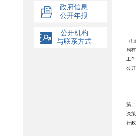
政府信息
公开年报
公开机构
与联系方式
（
ht
局有
工作
公开
二
1
遵
第二
决策
行政
2