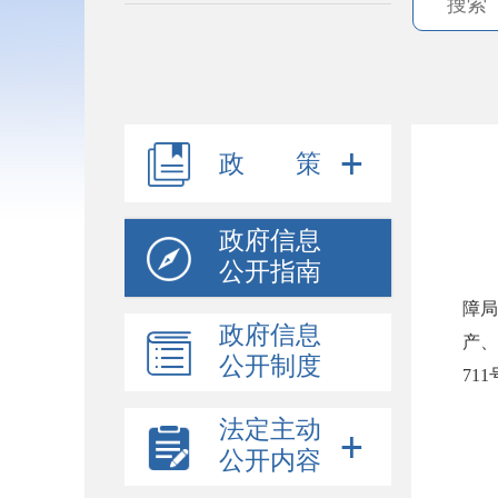
政 策
政府信息
公开指南
障局
政府信息
产、
公开制度
711
一
法定主动
公开内容