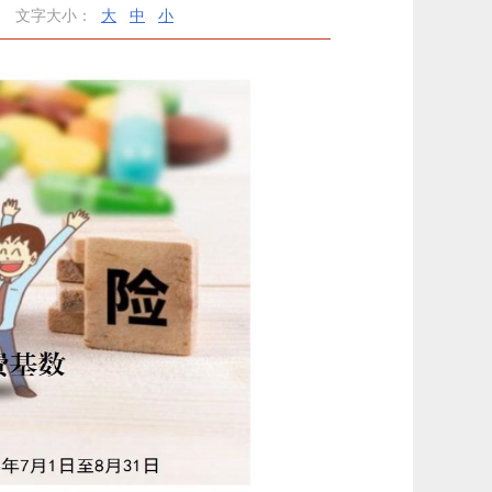
文字大小：
大
中
小