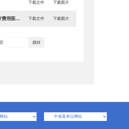
下载文件
下载图片
关于落实“乙类乙管”后优化新型冠状病毒感染患者治疗费用医疗保障相关政策的通知
下载文件
下载图片
1页
跳转